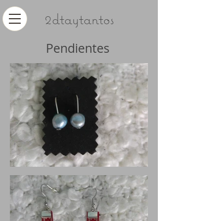
2dtaytantos
Pendientes